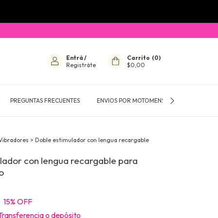
Entrá
/
Carrito
(
0
)
Registráte
$0,00
PREGUNTAS FRECUENTES
ENVIOS POR MOTOMENSAJERIA
CÓMO
Vibradores
>
Doble estimulador con lengua recargable
lador con lengua recargable para
o
15
% OFF
Transferencia o depósito