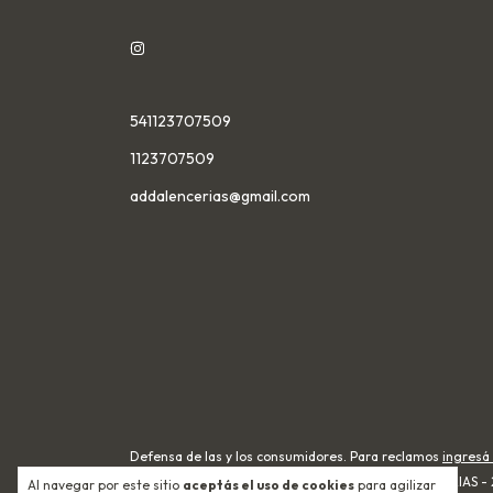
541123707509
1123707509
addalencerias@gmail.com
Defensa de las y los consumidores. Para reclamos
ingresá 
Copyright ADDALENCERIAS - 2
Al navegar por este sitio
aceptás el uso de cookies
para agilizar