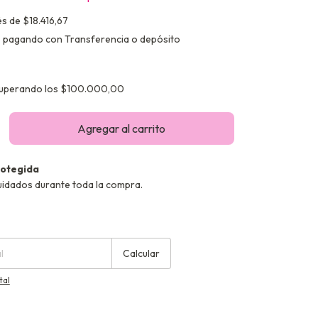
és de
$18.416,67
o
pagando con Transferencia o depósito
uperando los
$100.000,00
otegida
uidados durante toda la compra.
:
Cambiar CP
Calcular
tal