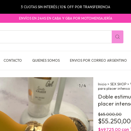
3 CUOTAS SIN INTERÉS | 10% OFF POR TRANSFERENCIA
ENVÍOS EN 24HS EN CABA Y GBA POR MOTOMENSAJERÍA
CONTACTO
QUIENES SOMOS
ENVIOS POR CORREO ARGENTINO
Inicio
>
SEX SHOP
>
1
/
4
para placer intenso
Doble estimu
placer intens
$65.000,00
$55.250,00
con
$49.725,00