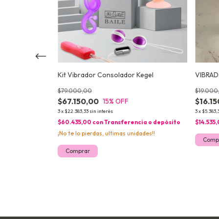
xible Boston
Kit Vibrador Consolador Kegel
VIBRADO
$79.000,00
$19.000
$67.150,00
$16.1
15
% OFF
3
x
$22.383,33
sin interés
3
x
$5.383,
cia o depósito
$60.435,00
con
Transferencia o depósito
$14.535
¡No te lo pierdas, ultimas unidades!!