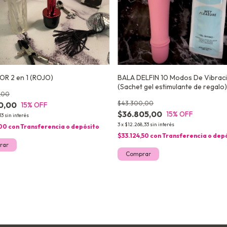
R 2 en 1 (ROJO)
BALA DELFIN 10 Modos De Vibrac
(Sachet gel estimulante de regalo)
,00
$43.300,00
50,00
15
% OFF
$36.805,00
15
% OFF
33
sin interés
3
x
$12.268,33
sin interés
,00
con
Transferencia o depósito
$33.124,50
con
Transferencia o dep