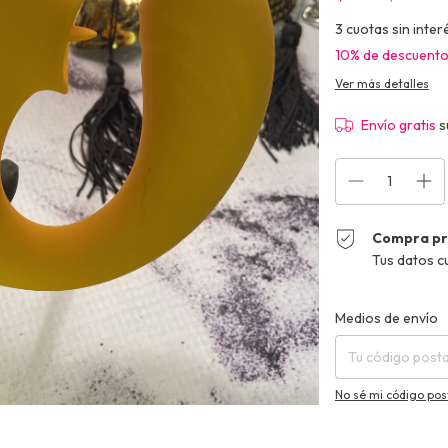
3
cuotas sin inter
10% de descuent
Ver más detalles
Envío gratis
s
Compra pr
Tus datos c
Entregas para el CP
Medios de envío
No sé mi código pos