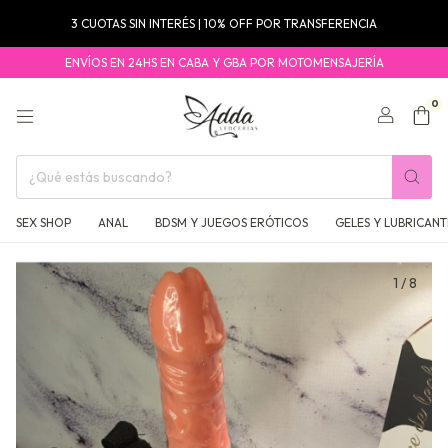
3 CUOTAS SIN INTERÉS | 10% OFF POR TRANSFERENCIA
ENVÍOS EN 24HS EN CABA Y GBA POR MOTOMENSAJERÍA
0
SEX SHOP
ANAL
BDSM Y JUEGOS ERÓTICOS
GELES Y LUBRICANT
1
/
8