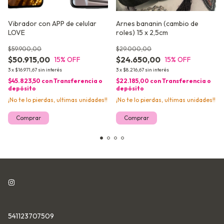
Vibrador con APP de celular
Arnes bananin (cambio de
LOVE
roles) 15 x 2,5cm
$59.900,00
$29.000,00
$50.915,00
$24.650,00
15
% OFF
15
% OFF
3
x
$16.971,67
sin interés
3
x
$8.216,67
sin interés
$45.823,50
con
Transferencia o
$22.185,00
con
Transferencia o
depósito
depósito
¡No te lo pierdas, ultimas unidades!!
¡No te lo pierdas, ultimas unidades!!
541123707509